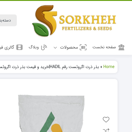
صفحه نخست
محصولات
وبلاگ
گالری فی
Home
»
بذر ذرت اگروئست رقم HADIL|خرید و قیمت بذر ذرت اگروئست رقم HADIL