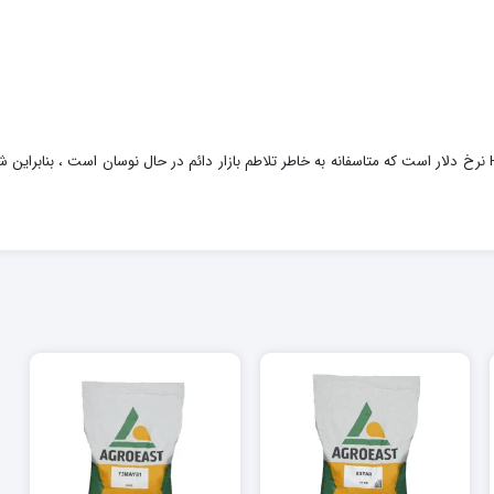
یکی از مهمترین عوامل موثر در قیمت بذر ذرت خارجی اگروئست HADIL نرخ دلار است که متاسفانه به خاطر تلاطم بازار دائ