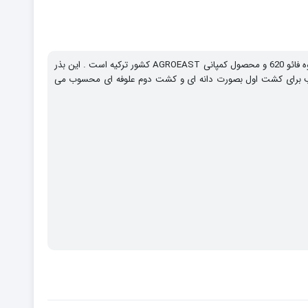
بذر ذرت اگروئست رقم HADIL ، یکی از برترینهای بذر ذرت خارجی از گروه فائو 620 و محصول کمپانی AGROEAST کشور ترکیه است . این بذر
ناسب برای کشت اول بصورت دانه ای و کشت دوم علوفه ای محسوب می