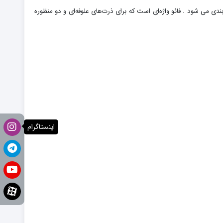
ئست رقم HADIL ، جزو بهترین ارقام بذر ذرت خارجی موجود در کشور است . این بذر ذرت خارجی دو منظوره و در گروه فائو 620 طبقه بندی می شود . فائو واژه‌ای است که برای ذرت‌های علوفه‌ای و دو منظوره
اینستاگرام