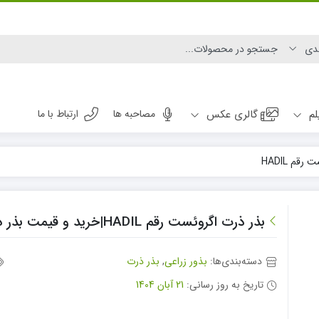
لم
گالری عکس
مصاحبه ها
ارتباط با ما
بذر ذرت اگروئست رقم HADIL|خرید و قیمت بذر ذرت اگروئست رقم HADIL
دسته‌بندی‌ها:
بذور زراعی
,
بذر ذرت
تاریخ به روز رسانی:
21 آبان 1404