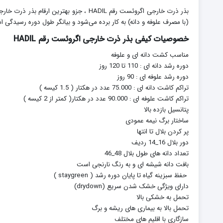
(با مصرف علوفه و دانه) به کار برده می‌شود و بیانگر طول دوره رسیدگی 
خصوصیات کیفی بذر ذرت خارجی اگروئست رقم HADIL
مناسب کشت دانه ای و علوفه
دوره رشد دانه ای : 110 تا 120 روز
دوره رشد علوفه ای : 90 روز
تراکم کاشت دانه ای : 75.000 عدد در هکتار ( 1.5 کیسه )
تراکم کاشت علوفه ای : 90.000 عدد در هکتار( کمتر از 2 کیسه )
پتانسیل بازده بالا
ساختار برگ نیمه عمودی
پر کردن بلال تا انتها
دور بلال 16_14 ردیف
تعداد دانه های طول بلال 48_46
بافت دانه شیشه ای و به رنگ نارنجی است
حفظ سبزینه گیاه تا پایان دوره رشد ( staygreen )
دارای ویژگی خشک شدن سریع (drydown)
تحمل به خشکی بالا
تحمل بالا به بیماری های ریشه و برگ
سازگاری با اقلیم های مختلف