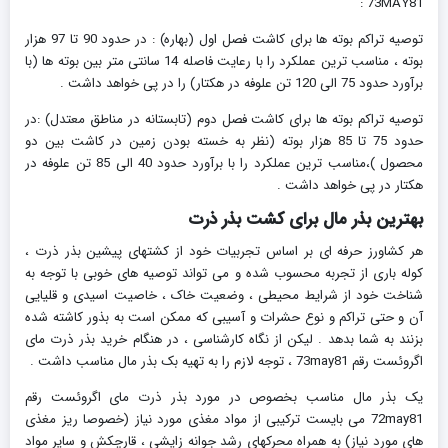
73MAY81 :
توصیه تراکم بوته ها برای کاشت فصل اول (بهاره) : در حدود 90 تا 97 هزار
بوته ، مناسب ترین عملکرد را با رعایت فاصله 14 سانتی متر بین بوته ها (با
برآورد حدود 75 الی 120 تن علوفه در هکتار) را در پی خواهد داشت .
توصیه تراکم بوته ها برای کاشت فصل دوم (تابستانه در مناطق معتدل) :در
حدود 75 تا 85 هزار بوته (نظر به خسته بودن زمین در کاشت بین دو
محصول )،مناسب ترین عملکرد را با برآورد حدود 40 الی 85 تن علوفه در
هکتار در پی خواهد داشت .
بهترین بذر مال برای کشت بذر ذرت
هر کشاورز حرفه ای بر اساس تجربیات خود از کشتهای پیشین بذر ذرت ،
کوله باری از تجربه محسوب شده و می تواند توصیه های خوبی با توجه به
شناخت خود از شرایط محیطی ، وضعیت خاک ، خاصیت اسیدی و قلیایی
آن و حتی تراکم و نوع حشرات و آسیبی که ممکن است به بذور کاشته شده
بزنند به شما بدهد . لیکن از نگاه کارشناسی ، در هنگام خرید بذر ذرت مای
اگروئست رقم 73may81 ، توجه لازم را به تهیه بک بذر مال مناسب داشت .
یک بذر مال مناسب بخصوص در مورد بذر ذرت مای اگروئست رقم
72may81 می بایست ترکیبی از مواد مغذی مورد نیاز (خصوصا ریز مغذی
های مورد نیاز) به همراه محرکهای رشد جوانه زایشی ، قارچکش و سایر مواد