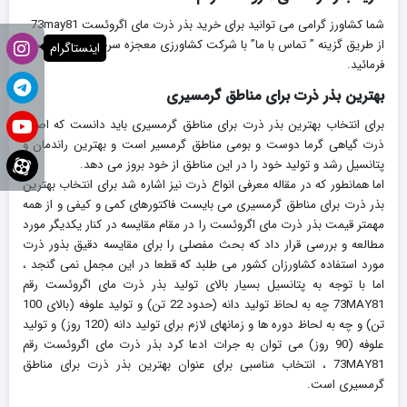
شما کشاورز گرامی می توانید برای خرید بذر ذرت مای اگروئست 73may81
از طریق گزینه ” تماس با ما” با شرکت کشاورزی معجزه سرخه تماس حاصل
اینستاگرام
فرمائید.
بهترین بذر ذرت برای مناطق گرمسیری
برای انتخاب بهترین بذر ذرت برای مناطق گرمسیری باید دانست که اصولا
ذرت گیاهی گرما دوست و بومی مناطق گرمسیر است و بهترین راندمان و
پتانسیل رشد و تولید خود را در این مناطق از خود بروز می دهد.
اما همانطور که در مقاله معرفی انواع ذرت نیز اشاره شد برای انتخاب بهترین
بذر ذرت برای مناطق گرمسیری می بایست فاکتورهای کمی و کیفی و از همه
مهمتر قیمت بذر ذرت مای اگروئست را در مقام مقایسه در کنار یکدیگر مورد
مطالعه و بررسی قرار داد که بحث مفصلی را برای مقایسه دقیق بذور ذرت
مورد استفاده کشاورزان کشور می طلبد که قطعا در این مجمل نمی گنجد ،
اما با توجه به پتانسیل بسیار بالای تولید بذر ذرت مای اگروئست رقم
73MAY81 چه به لحاظ تولید دانه (حدود 22 تن) و تولید علوفه (بالای 100
تن) و چه به لحاظ دوره ها و زمانهای لازم برای تولید دانه (120 روز) و تولید
علوفه (90 روز) می توان به جرات ادعا کرد بذر ذرت مای اگروئست رقم
73MAY81 ، انتخاب مناسبی برای عنوان بهترین بذر ذرت برای مناطق
گرمسیری است.