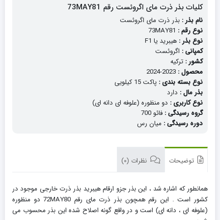
کلیات بذر ذرت مای اگروئست رقم 73MAY81
نام بذر :
بذر ذرت مای اگروئست
نوع رقم :
73MAY81
نوع بذر :
هیبرید یا F1
کمپانی :
اگروئست
کشور :
ترکیه
محصول :
2023-2024
نوع بسته بندی :
پاکت 15 کیلویی
بذر مال :
دارد
نوع کاربری :
دو منظوره (علوفه ای دانه ای)
گروه رسیدگی :
فائو 700
دوره رسیدگی :
میان رس
توضیحات
نظرات (0)
همانطور که اشاره شد ، این بذر جزو ارقام هیبرید بذر ذرت خارجی موجود در
کشور است . این رقم همچون بذر ذرت مای رقم 72MAY80 دو منظوره
(علوفه ای ، دانه ای) است و در واقع گونه اصلاح شده این بذر محسوب می