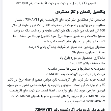
تصویر (1) بذر مال بذر ذرت بذر ذرت اگروئست رقم 73may81
پتانسیل راندمان و تناژ عملکردی
پتانسیل تناژ عملکردی بذر ذرت مای اگروئست رقم 73MAY81 ، بسیار
مطلوب و در بهترین وضعیت در محدوده دانه ای 22 تن و علوفه ای بالای
100 تن تعریف می شود . راندمان تولید علوفه و برداشت دانه در واحد
سطح بالاست و به همین نسبت نرخ سود کشاورز نیز بالا می باشد ، لذا
کشت این رقم در زمینهای فقیر توصیه نمی شود .
محتوای پروتئین خام سیلو در شرایط ایده آل بالای 9 درصد
عملکرد سیلویی بسیار بالا
ماندگاری محصول در دوره بلوغ بالا
ماده خشک بالای 32 درصد
مقاومت به بیماریها و تنش ها بسیار مناسب
قیمت بذر ذرت مای اگروئست رقم 73MAY81
قیمت خرید بذر ذرت مای اگروئست تابع عوامل مهمی از جمله نرخ ارز تاثیر
گذار در واردات آن است ، بنابراین با توجه به شرایط خاص کشور ما در حوزه
ارزهای خارجی مورد نیاز برای واردات ، لطفا قیمت بذر ذرت مای اگروئست
رقم 73MAY81 را از طریق راه های ارتباطی ما و یا تلفنهای 09120436890 –
09195900952 استعلام فرمایید .
خرید بذر ذرت مای اگروئست رقم 73MAY81