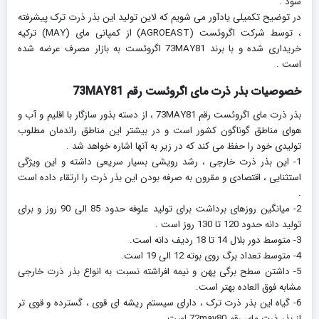
شود .
در توضیح تکمیلی یادآور می شویم که لاین تولید این بذر ذرت ترک پیشرفته
، توسط شرکت اگروئست (AGROEAST) از کمپانی مای (MAY) ترکیه
خریداری شده و با برند 73MAY81 اگروئست به بازار مصرف عرضه شده
است .
خصوصیات بذر ذرت مای اگروئست رقم 73MAY81
بذر ذرت مای اگروئست رقم 73MAY81 ، از دسته بذور سازگار با اقلیم و آب و
هوای مناطق گوناگون کشور است و در بیشتر این مناطق راندمان مطلوب
تولیدی خود را حفظ می کند که در زیر به آنها اشاره خواهد شد .
1- این بذر ذرت خارجی ، رشد رویشی بسیار سریعی داشته و این ویژگی
استثنایی ، اقتصادی و مقرون به صرفه بودن این بذر ذرت را ارتقاء داده است
.
2- میانگین روزهای برداشت برای تولید علوفه حدود 85 الی 90 روز و برای
تولید دانه حدود 120 تا 130 روز است .
3- متوسط دور بلال 14 تا 18 ردیف دانه است.
4- متوسط تعداد برگ روی بوته 12 الی 19 است.
5- داشتن سطح برگی پهن و نیمه افراشته نسبت به انواع بذر ذرت خارجی
مشابه فوق العاده بهتر است.
6- گیاه این بذر ذرت ترک ، دارای سیستم ریشه ای قوی ، گسترده و قوی تر
از بذر ذرت مای رقم 72may80 است.