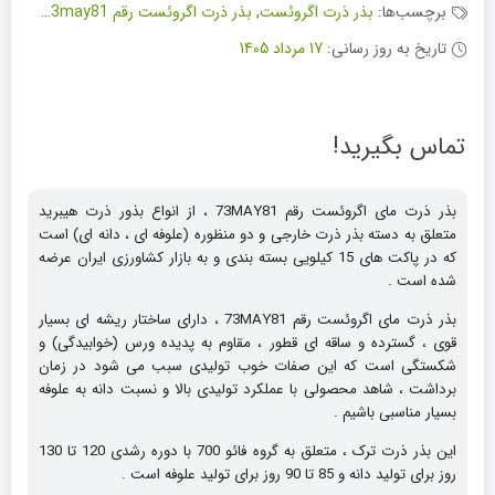
برچسب‌ها:
بذر ذرت اگروئست
,
بذر ذرت اگروئست رقم 73may81
,
بذر ذ
تاریخ به روز رسانی:
17 مرداد 1405
تماس بگیرید!
بذر ذرت مای اگروئست رقم 73MAY81 ، از انواع بذور ذرت هیبرید
متعلق به دسته بذر ذرت خارجی و دو منظوره (علوفه ای ، دانه ای) است
که در پاکت های 15 کیلویی بسته بندی و به بازار کشاورزی ایران عرضه
شده است .
بذر ذرت مای اگروئست رقم 73MAY81 ، دارای ساختار ریشه ای بسیار
قوی ، گسترده و ساقه ای قطور ، مقاوم به پدیده ورس (خوابیدگی) و
شکستگی است که این صفات خوب تولیدی سبب می شود در زمان
برداشت ، شاهد محصولی با عملکرد تولیدی بالا و نسبت دانه به علوفه
بسیار مناسبی باشیم .
این بذر ذرت ترک ، متعلق به گروه فائو 700 با دوره رشدی 120 تا 130
روز برای تولید دانه و 85 تا 90 روز برای تولید علوفه است .