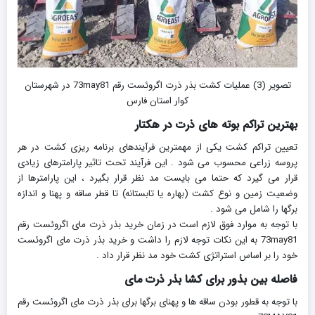
تصویر (3) عملیات کشت بذر ذرت اگروئست رقم 73may81 در شهرستان
کوار استان فارس
بهترین تراکم بوته های ذرت در هکتار
تعیین تراکم کشت یکی از مهمترین فرآیندهای برنامه ریزی کشت در هر
پروسه زراعی محسوب می شود . این فرآیند تحت تاثیر پارامترهای زیادی
قرار می گیرد که حتما می بایست مد نظر قرار بگیرد ، این پارامترها از
وضعیت زمین و نوع کشت (بهاره یا تابستانه) تا قطر ساقه و پهنا و اندازه
برگها را شامل می شود .
با توجه به موارد فوق لازم است در زمان خرید بذر ذرت مای اگروئست رقم
73may81 به این نکات توجه لازم را داشت و خرید بذر ذرت مای اگروئست
خود را بر اساس استراتژی کشت خود مد نظر قرار داد .
فاصله بین بذور برای کشا بذر ذرت مای
با توجه به قطور بودن ساقه ها و پهنای برگها برای بذر ذرت مای اگروئست رقم