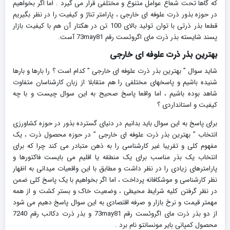
که گاها تحت شعاع عوامل متنوع و مختلفی قرار می گیرد . اما اگر بخواهیم
در حوزه بذور ذرت علوفه ای خارجی ، پارامتر تناژ و کیفیت را در نظر بگیریم
قطعا بذر ذرتی با توان تولید بالای 100 تن در هکتار آن هم با کیفیت بازار
پسند شایسته بذر ذرت مای اگروئست رقم 73may81 آست.
بهترین بذر ذرت علوفه ای خارجی
شاید سوال ” بهترین بذر ذرت علوفه ای خارجی ” کدام است ؟ را بارها و بارها
شنیده باشیم و پاسخهای مختلفی را هم متقابلا از زبان کارشناسان متفاوت
شاهد بوده باشیم ، اما واقعا پاسخ صحیح به این سوال چیست و با چه
کیفیت و استانداردی ؟
برای پاسخ به این سوال باید بدانیم در دنیای گسترده بذور در حوزه کشاورزی
انتخاب ” بهترین بذر ذرت علوفه ای خارجی ” در حوزه محصول ذرت ، یک
مفهوم کلی و تقریبا غیر کارشناسی را به ذهن متبادر می کند چرا که برای
انتخاب یک بذر مناسب برای یک منطقه یا اقلیم می بایست فاکتورها و
پارامترهای زیادی را در نظر داشت و مطابق با این واقعیات میدانی به اظهار
نظر کارشناسی و موشکافانه پرداخت ، اما اگر بخواهیم با یک پاسخ کلی ضمن
در نظر گرفتن کلیه شرایط محیطی ، وضعیت خاک و بستر کشت و از همه
مهمتر قیمت و نرخ بازار و صرفه اقتصادی به این سوال پاسخ دهیم می شود
از دو بذر ذرت مای اگروئست رقم 73may81 و بذر ذرت دکالب رقم 7240
محصول کمپانی بایر مونسانتو نام برد .